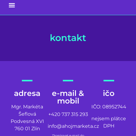
kontakt
adresa
e-mail &
ičo
mobil
Mgr. Markéta
IČO: 08952744
Šeflová
+420 737 315 293
nejsem plátce
Podvesná XVI
DPH
info@ahojmarketa.cz
760 01 Zlín
Zkopírovat e-mail do